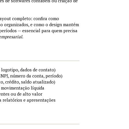
tes de softwares contábeis ou criação de
layout completo: confira como
são organizados, e como o design mantém
períodos — essencial para quem precisa
empresarial
.
 logotipo, dados de contato)
 CNPJ, número da conta, período)
to, crédito, saldo atualizado)
 e movimentação líquida
ntes ou de alto valor
ra relatórios e apresentações