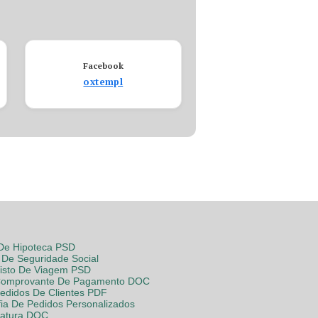
Facebook
oxtempl
 De Hipoteca PSD
De Seguridade Social
Visto De Viagem PSD
Comprovante De Pagamento DOC
Pedidos De Clientes PDF
fia De Pedidos Personalizados
Fatura DOC