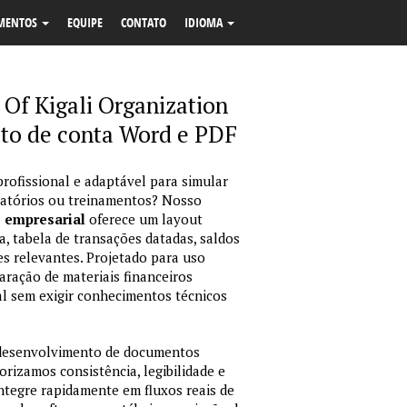
MENTOS
EQUIPE
CONTATO
IDIOMA
Of Kigali Organization
to de conta Word e PDF
profissional e adaptável para simular
latórios ou treinamentos? Nosso
o empresarial
oferece um layout
, tabela de transações datadas, saldos
es relevantes. Projetado para uso
ração de materiais financeiros
sual sem exigir conhecimentos técnicos
 desenvolvimento de documentos
orizamos consistência, legibilidade e
integre rapidamente em fluxos reais de