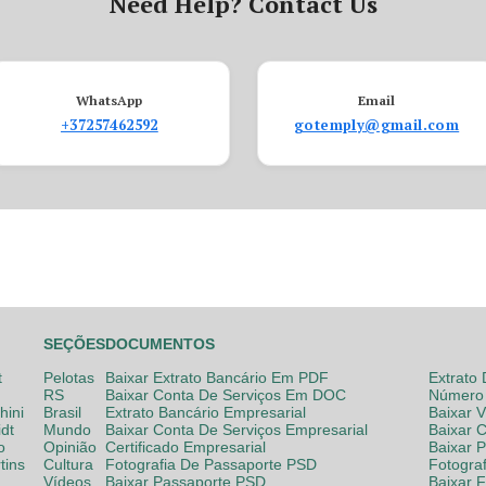
Need Help? Contact Us
WhatsApp
Email
+37257462592
gotemply@gmail.com
SEÇÕES
DOCUMENTOS
t
Pelotas
Baixar Extrato Bancário Em PDF
Extrato
RS
Baixar Conta De Serviços Em DOC
Número 
hini
Brasil
Extrato Bancário Empresarial
Baixar 
dt
Mundo
Baixar Conta De Serviços Empresarial
Baixar 
o
Opinião
Certificado Empresarial
Baixar 
tins
Cultura
Fotografia De Passaporte PSD
Fotogra
Vídeos
Baixar Passaporte PSD
Baixar 