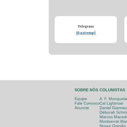
Telegram
@axtempl
SOBRE NÓS
COLUNISTAS
Equipe
A. F. Monquela
Fale Conosco
Cal Lightman
Anuncie
Daniel Giannec
Déborah Schmi
Marcos Maced
Montserrat Mar
Nossa Opinião