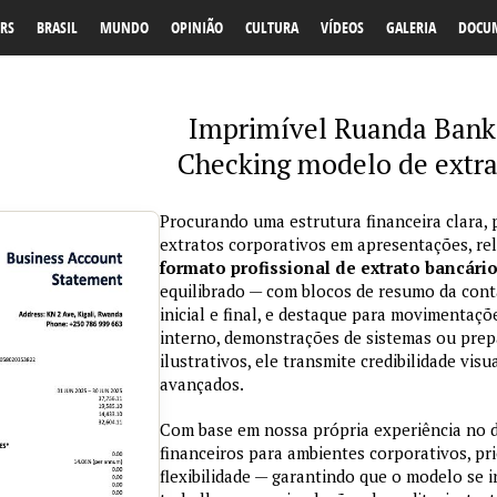
RS
BRASIL
MUNDO
OPINIÃO
CULTURA
VÍDEOS
GALERIA
DOCU
Imprimível Ruanda Bank 
Checking modelo de extra
Procurando uma estrutura financeira clara, 
extratos corporativos em apresentações, re
formato profissional de extrato bancári
equilibrado — com blocos de resumo da conta
inicial e final, e destaque para movimentaçõ
interno, demonstrações de sistemas ou prepa
ilustrativos, ele transmite credibilidade vi
avançados.
Com base em nossa própria experiência no
financeiros para ambientes corporativos, pri
flexibilidade — garantindo que o modelo se 