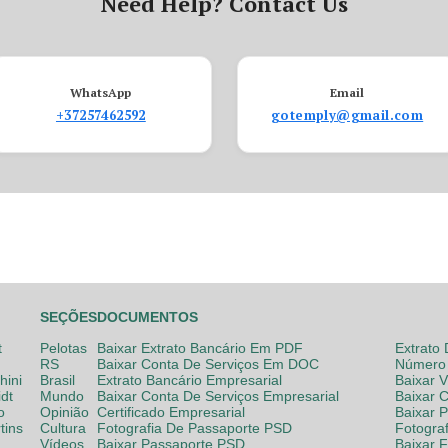
Need Help? Contact Us
WhatsApp
Email
+37257462592
gotemply@gmail.com
SEÇÕES
DOCUMENTOS
t
Pelotas
Baixar Extrato Bancário Em PDF
Extrato
RS
Baixar Conta De Serviços Em DOC
Número 
hini
Brasil
Extrato Bancário Empresarial
Baixar 
dt
Mundo
Baixar Conta De Serviços Empresarial
Baixar 
o
Opinião
Certificado Empresarial
Baixar 
tins
Cultura
Fotografia De Passaporte PSD
Fotogra
Vídeos
Baixar Passaporte PSD
Baixar 