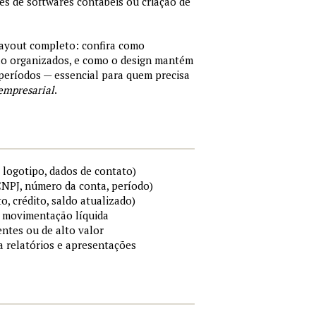
tes de softwares contábeis ou criação de
layout completo: confira como
são organizados, e como o design mantém
períodos — essencial para quem precisa
empresarial
.
 logotipo, dados de contato)
 CNPJ, número da conta, período)
to, crédito, saldo atualizado)
 e movimentação líquida
ntes ou de alto valor
ra relatórios e apresentações