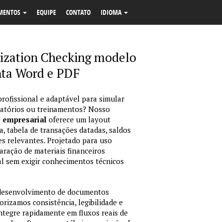
MENTOS
EQUIPE
CONTATO
IDIOMA
ization Checking modelo
nta Word e PDF
profissional e adaptável para simular
latórios ou treinamentos? Nosso
o empresarial
oferece um layout
, tabela de transações datadas, saldos
es relevantes. Projetado para uso
ração de materiais financeiros
sual sem exigir conhecimentos técnicos
 desenvolvimento de documentos
orizamos consistência, legibilidade e
integre rapidamente em fluxos reais de