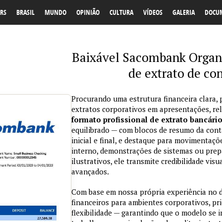
RS
BRASIL
MUNDO
OPINIÃO
CULTURA
VÍDEOS
GALERIA
DOCU
Baixável Sacombank Organ
de extrato de co
Procurando uma estrutura financeira clara, 
extratos corporativos em apresentações, re
formato profissional de extrato bancári
equilibrado — com blocos de resumo da conta
inicial e final, e destaque para movimentaçõ
interno, demonstrações de sistemas ou prepa
ilustrativos, ele transmite credibilidade vi
avançados.
Com base em nossa própria experiência no
financeiros para ambientes corporativos, pri
flexibilidade — garantindo que o modelo se 