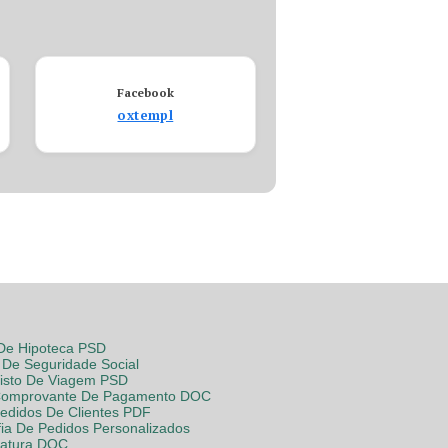
Facebook
oxtempl
 De Hipoteca PSD
De Seguridade Social
Visto De Viagem PSD
Comprovante De Pagamento DOC
Pedidos De Clientes PDF
fia De Pedidos Personalizados
Fatura DOC