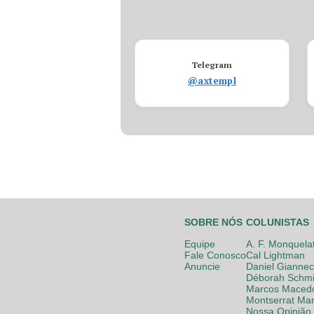
Telegram
@axtempl
SOBRE NÓS
COLUNISTAS
Equipe
A. F. Monquela
Fale Conosco
Cal Lightman
Anuncie
Daniel Giannec
Déborah Schmi
Marcos Maced
Montserrat Mar
Nossa Opinião