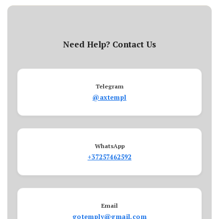
Need Help? Contact Us
Telegram
@axtempl
WhatsApp
+37257462592
Email
gotemply@gmail.com