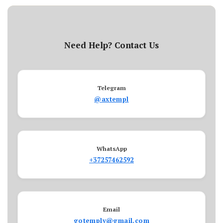
Need Help? Contact Us
Telegram
@axtempl
WhatsApp
+37257462592
Email
gotemply@gmail.com