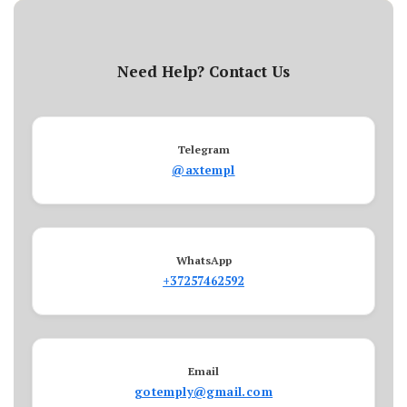
Need Help? Contact Us
Telegram
@axtempl
WhatsApp
+37257462592
Email
gotemply@gmail.com