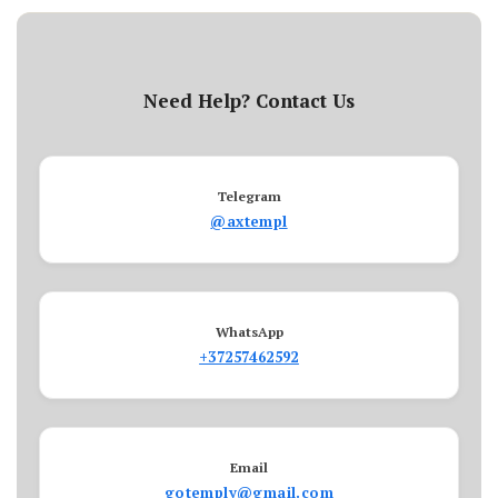
Need Help? Contact Us
Telegram
@axtempl
WhatsApp
+37257462592
Email
gotemply@gmail.com