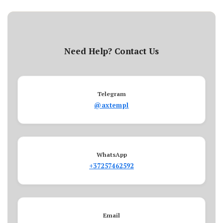
Need Help? Contact Us
Telegram
@axtempl
WhatsApp
+37257462592
Email