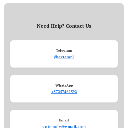
Need Help? Contact Us
Telegram
@axtempl
WhatsApp
+37257462592
Email
gotemply@gmail.com