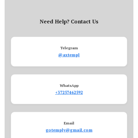
Need Help? Contact Us
Telegram
@axtempl
WhatsApp
+37257462592
Email
gotemply@gmail.com