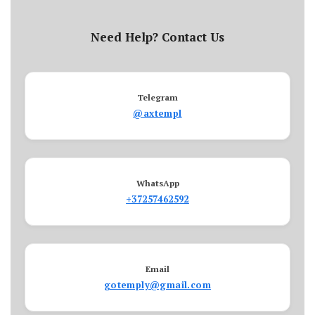
Need Help? Contact Us
Telegram
@axtempl
WhatsApp
+37257462592
Email
gotemply@gmail.com