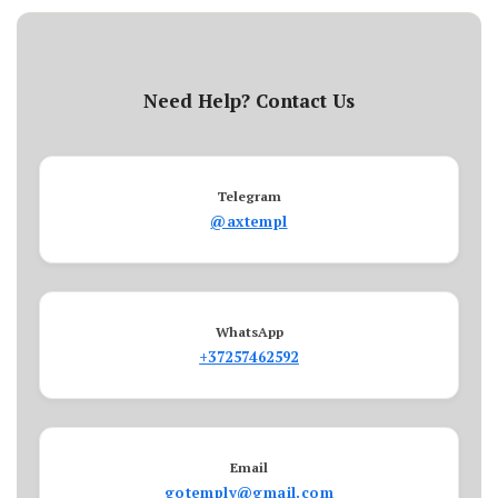
Need Help? Contact Us
Telegram
@axtempl
WhatsApp
+37257462592
Email
gotemply@gmail.com