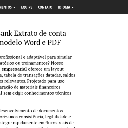
MENTOS
EQUIPE
CONTATO
IDIOMA
Bank Extrato de conta
 modelo Word e PDF
profissional e adaptável para simular
latórios ou treinamentos? Nosso
o empresarial
oferece um layout
, tabela de transações datadas, saldos
es relevantes. Projetado para uso
ração de materiais financeiros
sual sem exigir conhecimentos técnicos
 desenvolvimento de documentos
orizamos consistência, legibilidade e
integre rapidamente em fluxos reais de