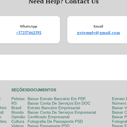
Need Help? Contact Us
WhatsApp
Email
+37257462592
gotemply@gmail.com
SEÇÕES
DOCUMENTOS
t
Pelotas
Baixar Extrato Bancário Em PDF
Extrato
RS
Baixar Conta De Serviços Em DOC
Número 
hini
Brasil
Extrato Bancário Empresarial
Baixar 
dt
Mundo
Baixar Conta De Serviços Empresarial
Baixar 
o
Opinião
Certificado Empresarial
Baixar 
tins
Cultura
Fotografia De Passaporte PSD
Fotogra
Vídeos
Baixar Passaporte PSD
Baixar 