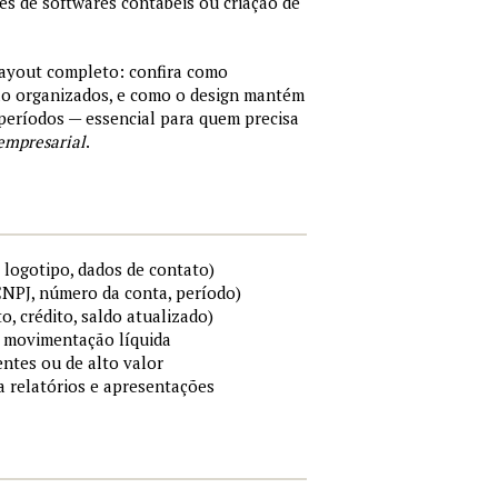
tes de softwares contábeis ou criação de
layout completo: confira como
são organizados, e como o design mantém
períodos — essencial para quem precisa
empresarial
.
 logotipo, dados de contato)
 CNPJ, número da conta, período)
to, crédito, saldo atualizado)
 e movimentação líquida
ntes ou de alto valor
ra relatórios e apresentações