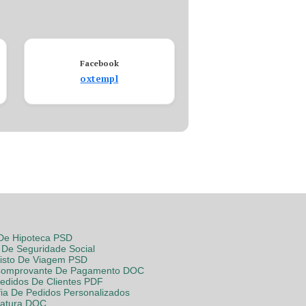
Facebook
oxtempl
 De Hipoteca PSD
De Seguridade Social
Visto De Viagem PSD
Comprovante De Pagamento DOC
Pedidos De Clientes PDF
fia De Pedidos Personalizados
Fatura DOC