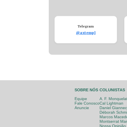
Telegram
@axtempl
SOBRE NÓS
COLUNISTAS
Equipe
A. F. Monquela
Fale Conosco
Cal Lightman
Anuncie
Daniel Giannec
Déborah Schmi
Marcos Maced
Montserrat Mar
Nossa Opinião