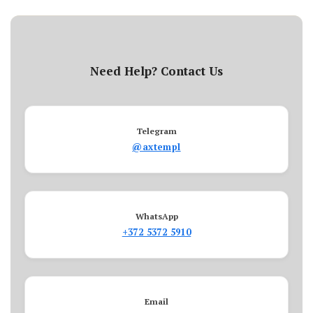
Need Help? Contact Us
Telegram
@axtempl
WhatsApp
+372 5372 5910
Email