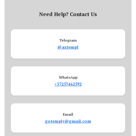
Need Help? Contact Us
Telegram
@axtempl
WhatsApp
+37257462592
Email
gotemply@gmail.com