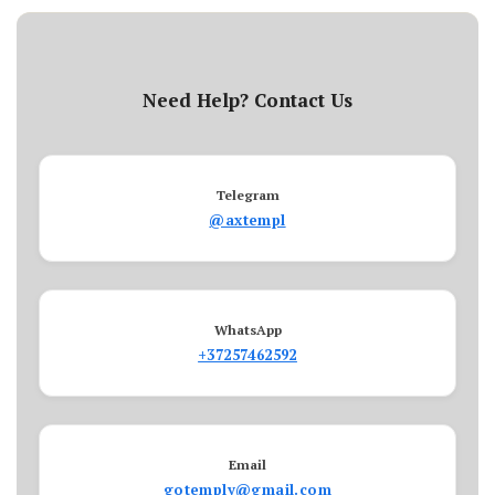
Need Help? Contact Us
Telegram
@axtempl
WhatsApp
+37257462592
Email
gotemply@gmail.com