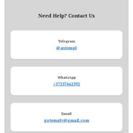
Need Help? Contact Us
Telegram
@axtempl
WhatsApp
+37257462592
Email
gotemply@gmail.com