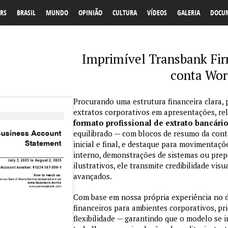
RS
BRASIL
MUNDO
OPINIÃO
CULTURA
VÍDEOS
GALERIA
DOCU
Imprimível Transbank Fir
conta Wor
Procurando uma estrutura financeira clara, 
extratos corporativos em apresentações, re
formato profissional de extrato bancári
equilibrado — com blocos de resumo da conta
inicial e final, e destaque para movimentaçõ
interno, demonstrações de sistemas ou prepa
ilustrativos, ele transmite credibilidade vi
avançados.
Com base em nossa própria experiência no
financeiros para ambientes corporativos, pri
flexibilidade — garantindo que o modelo se 