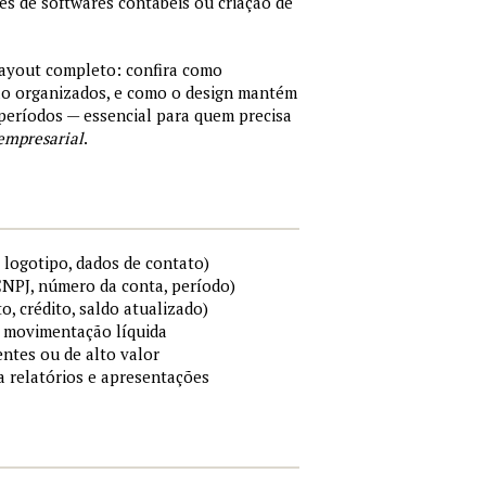
tes de softwares contábeis ou criação de
layout completo: confira como
são organizados, e como o design mantém
períodos — essencial para quem precisa
empresarial
.
 logotipo, dados de contato)
 CNPJ, número da conta, período)
to, crédito, saldo atualizado)
 e movimentação líquida
ntes ou de alto valor
ra relatórios e apresentações