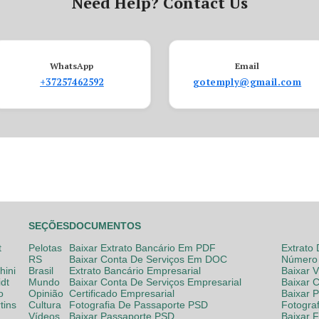
Need Help? Contact Us
WhatsApp
Email
+37257462592
gotemply@gmail.com
SEÇÕES
DOCUMENTOS
t
Pelotas
Baixar Extrato Bancário Em PDF
Extrato
RS
Baixar Conta De Serviços Em DOC
Número 
hini
Brasil
Extrato Bancário Empresarial
Baixar 
dt
Mundo
Baixar Conta De Serviços Empresarial
Baixar 
o
Opinião
Certificado Empresarial
Baixar 
tins
Cultura
Fotografia De Passaporte PSD
Fotogra
Vídeos
Baixar Passaporte PSD
Baixar 