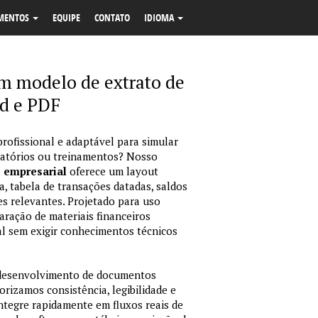
MENTOS
EQUIPE
CONTATO
IDIOMA
m modelo de extrato de
d e PDF
profissional e adaptável para simular
latórios ou treinamentos? Nosso
o empresarial
oferece um layout
, tabela de transações datadas, saldos
es relevantes. Projetado para uso
ração de materiais financeiros
sual sem exigir conhecimentos técnicos
 desenvolvimento de documentos
orizamos consistência, legibilidade e
integre rapidamente em fluxos reais de