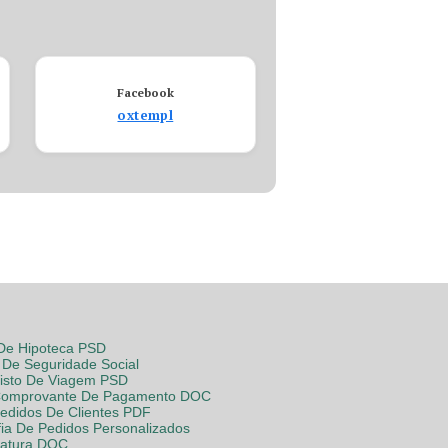
Facebook
oxtempl
 De Hipoteca PSD
De Seguridade Social
Visto De Viagem PSD
Comprovante De Pagamento DOC
Pedidos De Clientes PDF
fia De Pedidos Personalizados
Fatura DOC