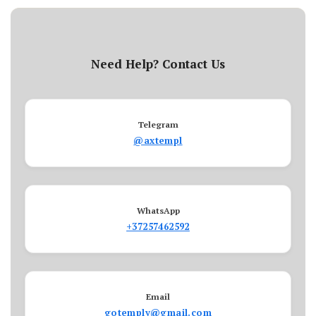
Need Help? Contact Us
Telegram
@axtempl
WhatsApp
+37257462592
Email
gotemply@gmail.com