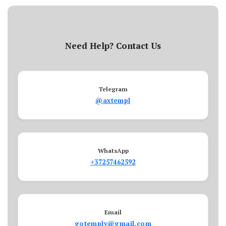
Need Help? Contact Us
Telegram
@axtempl
WhatsApp
+37257462592
Email
gotemply@gmail.com