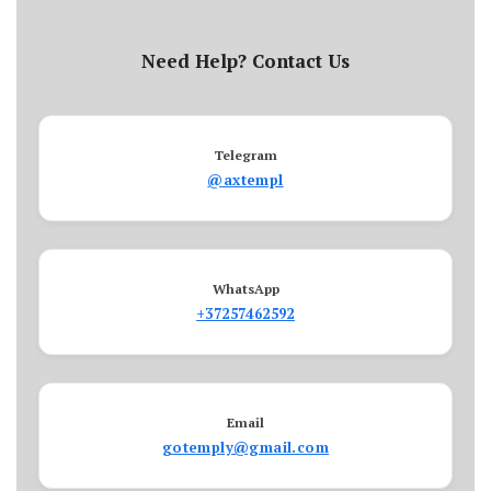
Need Help? Contact Us
Telegram
@axtempl
WhatsApp
+37257462592
Email
gotemply@gmail.com