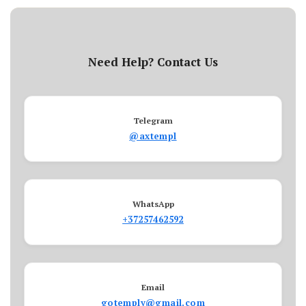
Need Help? Contact Us
Telegram
@axtempl
WhatsApp
+37257462592
Email
gotemply@gmail.com