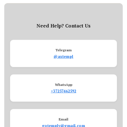
Need Help? Contact Us
Telegram
@axtempl
WhatsApp
+37257462592
Email
gotemply@gmail.com