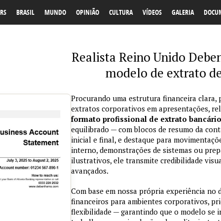
RS
BRASIL
MUNDO
OPINIÃO
CULTURA
VÍDEOS
GALERIA
DOCU
Realista Reino Unido Debe
modelo de extrato d
Procurando uma estrutura financeira clara, 
extratos corporativos em apresentações, re
formato profissional de extrato bancári
equilibrado — com blocos de resumo da conta
inicial e final, e destaque para movimentaçõ
interno, demonstrações de sistemas ou prepa
ilustrativos, ele transmite credibilidade vi
avançados.
Com base em nossa própria experiência no
financeiros para ambientes corporativos, pri
flexibilidade — garantindo que o modelo se 