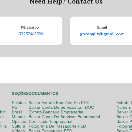
Need Help? Contact Us
WhatsApp
Email
+37257462592
gotemply@gmail.com
SEÇÕES
DOCUMENTOS
t
Pelotas
Baixar Extrato Bancário Em PDF
Extrato
RS
Baixar Conta De Serviços Em DOC
Número 
hini
Brasil
Extrato Bancário Empresarial
Baixar 
dt
Mundo
Baixar Conta De Serviços Empresarial
Baixar 
o
Opinião
Certificado Empresarial
Baixar 
tins
Cultura
Fotografia De Passaporte PSD
Fotogra
Vídeos
Baixar Passaporte PSD
Baixar 