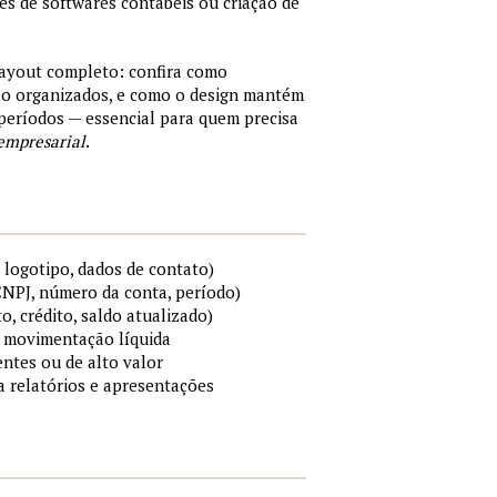
tes de softwares contábeis ou criação de
layout completo: confira como
são organizados, e como o design mantém
períodos — essencial para quem precisa
empresarial
.
 logotipo, dados de contato)
 CNPJ, número da conta, período)
to, crédito, saldo atualizado)
 e movimentação líquida
ntes ou de alto valor
ra relatórios e apresentações