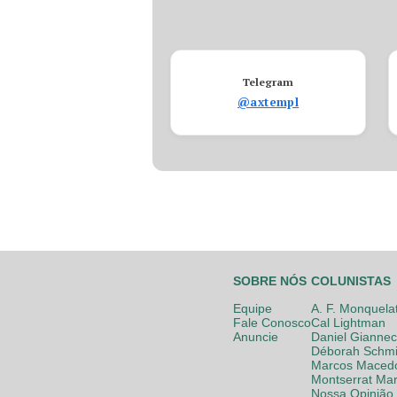
Telegram
@axtempl
SOBRE NÓS
COLUNISTAS
Equipe
A. F. Monquela
Fale Conosco
Cal Lightman
Anuncie
Daniel Giannec
Déborah Schmi
Marcos Maced
Montserrat Mar
Nossa Opinião