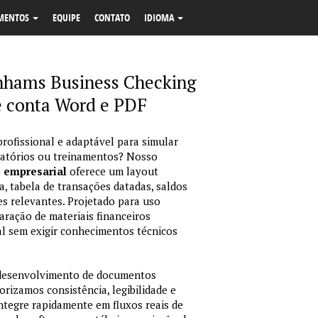
MENTOS
EQUIPE
CONTATO
IDIOMA
nhams Business Checking
e conta Word e PDF
profissional e adaptável para simular
latórios ou treinamentos? Nosso
o empresarial
oferece um layout
, tabela de transações datadas, saldos
es relevantes. Projetado para uso
ração de materiais financeiros
sual sem exigir conhecimentos técnicos
 desenvolvimento de documentos
orizamos consistência, legibilidade e
integre rapidamente em fluxos reais de