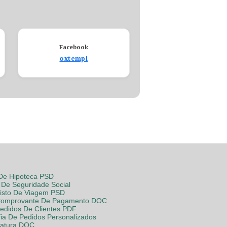
Facebook
oxtempl
 De Hipoteca PSD
De Seguridade Social
Visto De Viagem PSD
Comprovante De Pagamento DOC
Pedidos De Clientes PDF
fia De Pedidos Personalizados
Fatura DOC