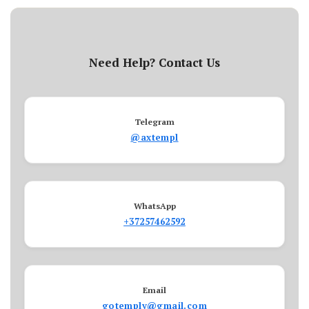
Need Help? Contact Us
Telegram
@axtempl
WhatsApp
+37257462592
Email
gotemply@gmail.com