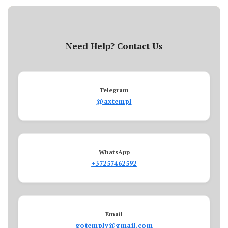
Need Help? Contact Us
Telegram
@axtempl
WhatsApp
+37257462592
Email
gotemply@gmail.com