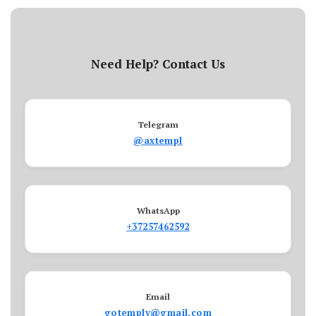
Need Help? Contact Us
Telegram
@axtempl
WhatsApp
+37257462592
Email
gotemply@gmail.com