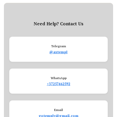
Need Help? Contact Us
Telegram
@axtempl
WhatsApp
+37257462592
Email
gotemply@gmail.com