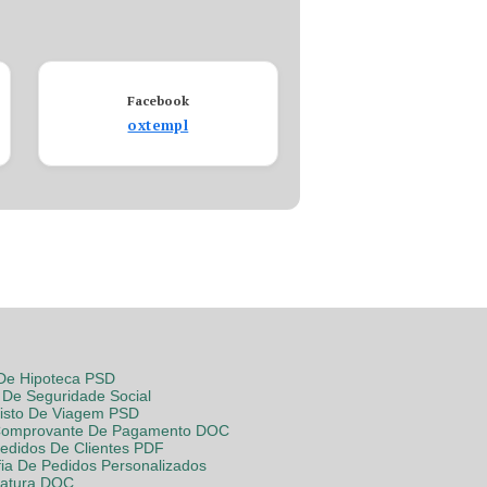
Facebook
oxtempl
 De Hipoteca PSD
De Seguridade Social
Visto De Viagem PSD
Comprovante De Pagamento DOC
Pedidos De Clientes PDF
fia De Pedidos Personalizados
Fatura DOC