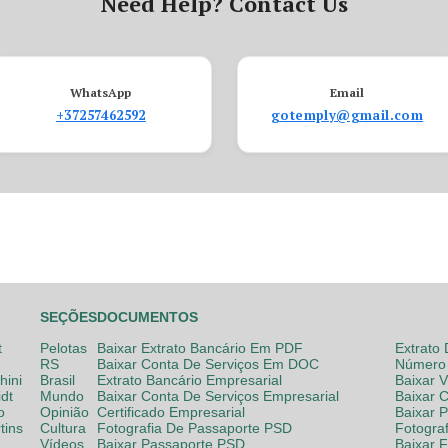
Need Help? Contact Us
WhatsApp
Email
+37257462592
gotemply@gmail.com
SEÇÕES
DOCUMENTOS
t
Pelotas
Baixar Extrato Bancário Em PDF
Extrato
RS
Baixar Conta De Serviços Em DOC
Número 
hini
Brasil
Extrato Bancário Empresarial
Baixar 
dt
Mundo
Baixar Conta De Serviços Empresarial
Baixar 
o
Opinião
Certificado Empresarial
Baixar 
tins
Cultura
Fotografia De Passaporte PSD
Fotogra
Vídeos
Baixar Passaporte PSD
Baixar 