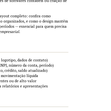
tes de softwares contábeis ou criação de
layout completo: confira como
são organizados, e como o design mantém
períodos — essencial para quem precisa
empresarial
.
 logotipo, dados de contato)
 CNPJ, número da conta, período)
to, crédito, saldo atualizado)
 e movimentação líquida
ntes ou de alto valor
ra relatórios e apresentações