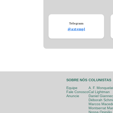
Telegram
@axtempl
SOBRE NÓS
COLUNISTAS
Equipe
A. F. Monquela
Fale Conosco
Cal Lightman
Anuncie
Daniel Giannec
Déborah Schmi
Marcos Maced
Montserrat Mar
Nossa Opinião