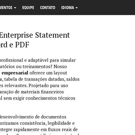
MENTOS
EQUIPE
CONTATO
IDIOMA
Enterprise Statement
rd e PDF
profissional e adaptável para simular
latórios ou treinamentos? Nosso
o empresarial
oferece um layout
, tabela de transações datadas, saldos
es relevantes. Projetado para uso
ração de materiais financeiros
sual sem exigir conhecimentos técnicos
 desenvolvimento de documentos
orizamos consistência, legibilidade e
integre rapidamente em fluxos reais de