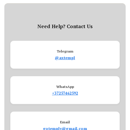
Need Help? Contact Us
Telegram
@axtempl
WhatsApp
+37257462592
Email
gotemply@gmail.com