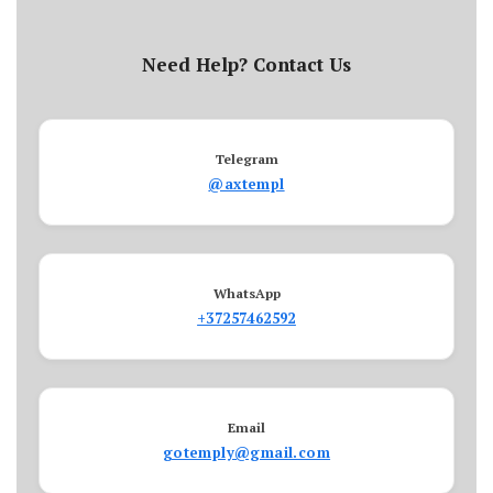
Need Help? Contact Us
Telegram
@axtempl
WhatsApp
+37257462592
Email
gotemply@gmail.com