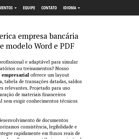
MENTOS
EQUIPE
CONTATO
IDIOMA
erica empresa bancária
nte modelo Word e PDF
profissional e adaptável para simular
latórios ou treinamentos? Nosso
o empresarial
oferece um layout
, tabela de transações datadas, saldos
es relevantes. Projetado para uso
ração de materiais financeiros
sual sem exigir conhecimentos técnicos
 desenvolvimento de documentos
orizamos consistência, legibilidade e
integre rapidamente em fluxos reais de