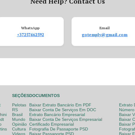
Need Help? Contact Us
WhatsApp
Email
+37257462592
gotemply@gmail.com
SEÇÕES
DOCUMENTOS
t
Pelotas
Baixar Extrato Bancário Em PDF
Extrato
RS
Baixar Conta De Serviços Em DOC
Número 
hini
Brasil
Extrato Bancário Empresarial
Baixar 
dt
Mundo
Baixar Conta De Serviços Empresarial
Baixar 
o
Opinião
Certificado Empresarial
Baixar 
tins
Cultura
Fotografia De Passaporte PSD
Fotogra
Vídeos
Baixar Passaporte PSD
Baixar 