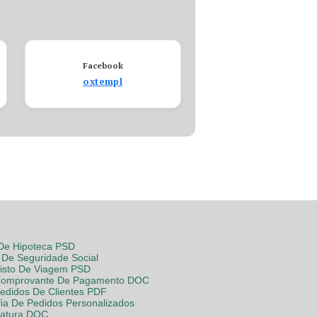
Facebook
oxtempl
 De Hipoteca PSD
De Seguridade Social
Visto De Viagem PSD
Comprovante De Pagamento DOC
Pedidos De Clientes PDF
fia De Pedidos Personalizados
Fatura DOC