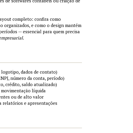
tes de softwares contábeis ou criação de
layout completo: confira como
são organizados, e como o design mantém
períodos — essencial para quem precisa
empresarial
.
 logotipo, dados de contato)
 CNPJ, número da conta, período)
to, crédito, saldo atualizado)
 e movimentação líquida
ntes ou de alto valor
ra relatórios e apresentações