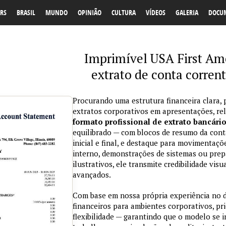
RS
BRASIL
MUNDO
OPINIÃO
CULTURA
VÍDEOS
GALERIA
DOCU
Imprimível USA First Am
extrato de conta corre
Procurando uma estrutura financeira clara, 
extratos corporativos em apresentações, re
formato profissional de extrato bancári
equilibrado — com blocos de resumo da conta
inicial e final, e destaque para movimentaçõ
interno, demonstrações de sistemas ou prepa
ilustrativos, ele transmite credibilidade vi
avançados.
Com base em nossa própria experiência no
financeiros para ambientes corporativos, pri
flexibilidade — garantindo que o modelo se 