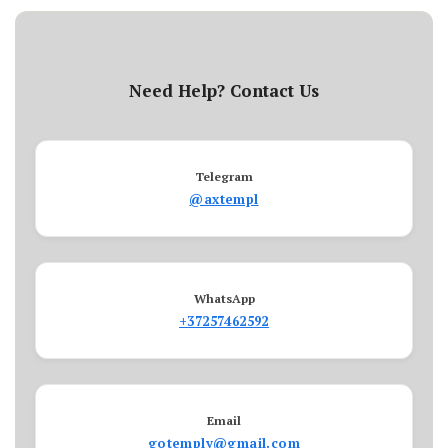
Need Help? Contact Us
Telegram
@axtempl
WhatsApp
+37257462592
Email
gotemply@gmail.com