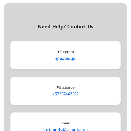
Need Help? Contact Us
Telegram
@axtempl
WhatsApp
+37257462592
Email
gotemply@gmail.com