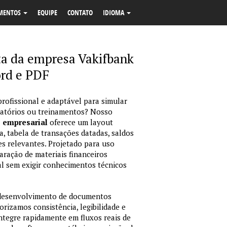
MENTOS
EQUIPE
CONTATO
IDIOMA
ta da empresa Vakifbank
rd e PDF
profissional e adaptável para simular
latórios ou treinamentos? Nosso
o empresarial
oferece um layout
, tabela de transações datadas, saldos
es relevantes. Projetado para uso
ração de materiais financeiros
sual sem exigir conhecimentos técnicos
 desenvolvimento de documentos
orizamos consistência, legibilidade e
integre rapidamente em fluxos reais de