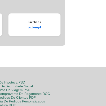
Facebook
oxtempl
 De Hipoteca PSD
De Seguridade Social
Visto De Viagem PSD
Comprovante De Pagamento DOC
Pedidos De Clientes PDF
fia De Pedidos Personalizados
Fatura DOC