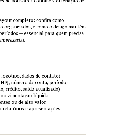
tes de softwares contábeis ou criação de
layout completo: confira como
são organizados, e como o design mantém
períodos — essencial para quem precisa
empresarial
.
 logotipo, dados de contato)
 CNPJ, número da conta, período)
to, crédito, saldo atualizado)
 e movimentação líquida
ntes ou de alto valor
ra relatórios e apresentações