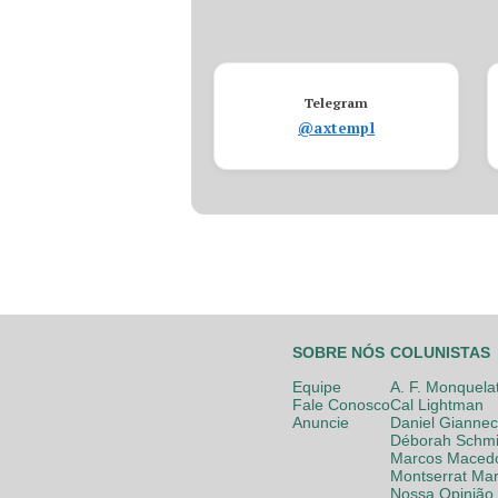
Telegram
@axtempl
SOBRE NÓS
COLUNISTAS
Equipe
A. F. Monquela
Fale Conosco
Cal Lightman
Anuncie
Daniel Giannec
Déborah Schmi
Marcos Maced
Montserrat Mar
Nossa Opinião