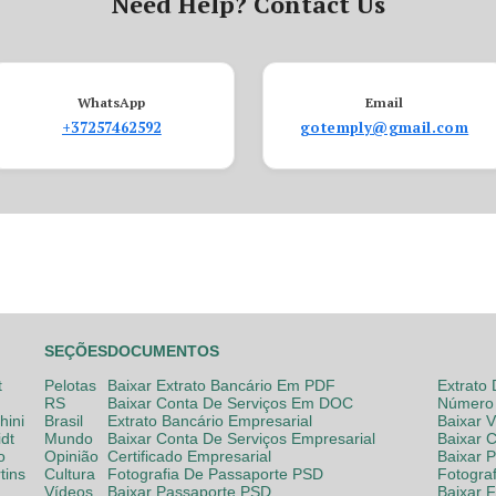
Need Help? Contact Us
WhatsApp
Email
+37257462592
gotemply@gmail.com
SEÇÕES
DOCUMENTOS
t
Pelotas
Baixar Extrato Bancário Em PDF
Extrato
RS
Baixar Conta De Serviços Em DOC
Número 
hini
Brasil
Extrato Bancário Empresarial
Baixar 
dt
Mundo
Baixar Conta De Serviços Empresarial
Baixar 
o
Opinião
Certificado Empresarial
Baixar 
tins
Cultura
Fotografia De Passaporte PSD
Fotogra
Vídeos
Baixar Passaporte PSD
Baixar 