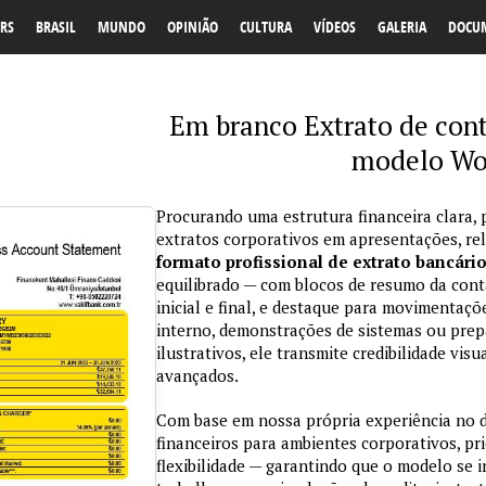
RS
BRASIL
MUNDO
OPINIÃO
CULTURA
VÍDEOS
GALERIA
DOCU
Em branco Extrato de con
modelo Wo
Procurando uma estrutura financeira clara, 
extratos corporativos em apresentações, re
formato profissional de extrato bancári
equilibrado — com blocos de resumo da conta
inicial e final, e destaque para movimentaçõ
interno, demonstrações de sistemas ou prepa
ilustrativos, ele transmite credibilidade vi
avançados.
Com base em nossa própria experiência no
financeiros para ambientes corporativos, pri
flexibilidade — garantindo que o modelo se 