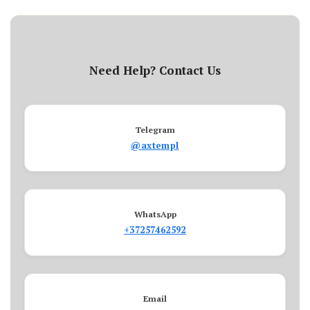
Need Help? Contact Us
Telegram
@axtempl
WhatsApp
+37257462592
Email