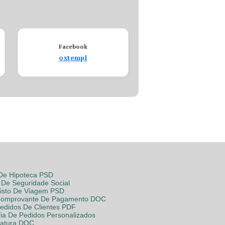
Facebook
oxtempl
 De Hipoteca PSD
De Seguridade Social
Visto De Viagem PSD
Comprovante De Pagamento DOC
Pedidos De Clientes PDF
fia De Pedidos Personalizados
Fatura DOC