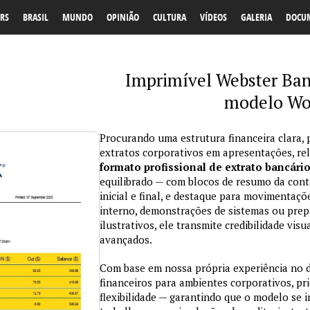
RS
BRASIL
MUNDO
OPINIÃO
CULTURA
VÍDEOS
GALERIA
DOCU
Imprimível Webster Ban
modelo Wo
Procurando uma estrutura financeira clara, 
extratos corporativos em apresentações, re
formato profissional de extrato bancári
equilibrado — com blocos de resumo da conta
inicial e final, e destaque para movimentaçõ
interno, demonstrações de sistemas ou prepa
ilustrativos, ele transmite credibilidade vi
avançados.
Com base em nossa própria experiência no
financeiros para ambientes corporativos, pri
flexibilidade — garantindo que o modelo se 