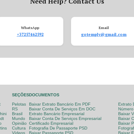
Need Help? Contact Us
WhatsApp
Email
+37257462592
gotemply@gmail.com
SEÇÕES
DOCUMENTOS
t
Pelotas
Baixar Extrato Bancário Em PDF
Extrato
RS
Baixar Conta De Serviços Em DOC
Número 
hini
Brasil
Extrato Bancário Empresarial
Baixar 
dt
Mundo
Baixar Conta De Serviços Empresarial
Baixar 
o
Opinião
Certificado Empresarial
Baixar 
tins
Cultura
Fotografia De Passaporte PSD
Fotogra
Vídeos
Baixar Passaporte PSD
Baixar 