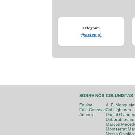
Telegram
@axtempl
SOBRE NÓS
COLUNISTAS
Equipe
A. F. Monquela
Fale Conosco
Cal Lightman
Anuncie
Daniel Giannec
Déborah Schmi
Marcos Maced
Montserrat Mar
Nossa Opinião