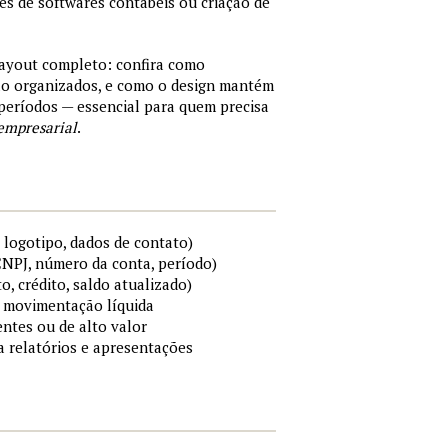
tes de softwares contábeis ou criação de
layout completo: confira como
são organizados, e como o design mantém
períodos — essencial para quem precisa
empresarial
.
 logotipo, dados de contato)
 CNPJ, número da conta, período)
to, crédito, saldo atualizado)
 e movimentação líquida
ntes ou de alto valor
ra relatórios e apresentações