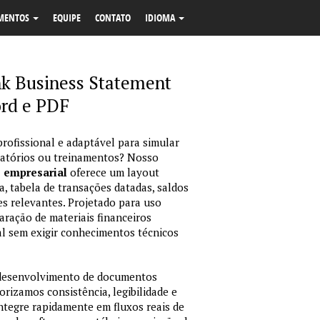
MENTOS
EQUIPE
CONTATO
IDIOMA
k Business Statement
rd e PDF
profissional e adaptável para simular
latórios ou treinamentos? Nosso
o empresarial
oferece um layout
, tabela de transações datadas, saldos
es relevantes. Projetado para uso
ração de materiais financeiros
sual sem exigir conhecimentos técnicos
 desenvolvimento de documentos
orizamos consistência, legibilidade e
integre rapidamente em fluxos reais de