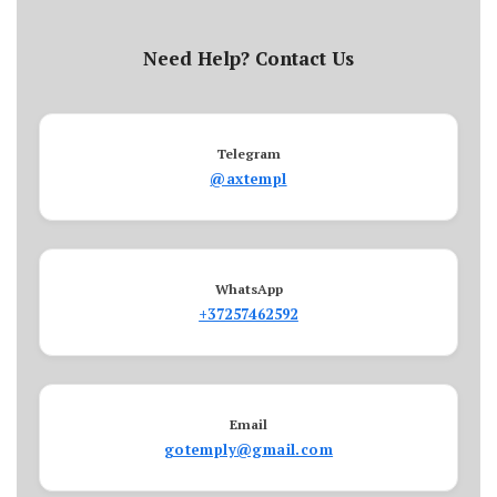
Need Help? Contact Us
Telegram
@axtempl
WhatsApp
+37257462592
Email
gotemply@gmail.com