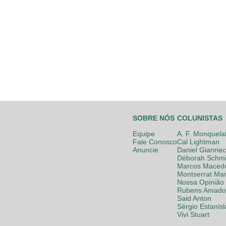
SOBRE NÓS
COLUNISTAS
Equipe
A. F. Monquela
Fale Conosco
Cal Lightman
Anuncie
Daniel Giannec
Déborah Schmi
Marcos Maced
Montserrat Mar
Nossa Opinião
Rubens Amador
Said Anton
Sérgio Estanis
Vivi Stuart