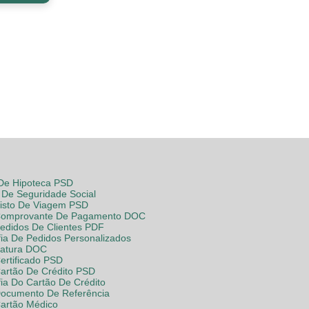
 De Hipoteca PSD
De Seguridade Social
Visto De Viagem PSD
Comprovante De Pagamento DOC
Pedidos De Clientes PDF
fia De Pedidos Personalizados
Fatura DOC
ertificado PSD
Cartão De Crédito PSD
fia Do Cartão De Crédito
Documento De Referência
Cartão Médico