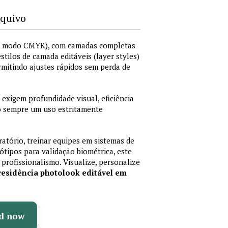
rquivo
I, modo CMYK), com camadas completas
 estilos de camada editáveis (layer styles)
rmitindo ajustes rápidos sem perda de
 exigem profundidade visual, eficiência
do sempre um uso estritamente
ratório, treinar equipes em sistemas de
tipos para validação biométrica, este
 profissionalismo. Visualize, personalize
residência photolook editável em
d now