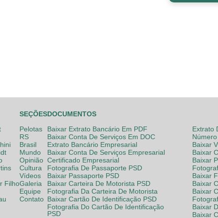
SEÇÕES
DOCUMENTOS
t
Pelotas
Baixar Extrato Bancário Em PDF
Extrato
RS
Baixar Conta De Serviços Em DOC
Número 
hini
Brasil
Extrato Bancário Empresarial
Baixar 
dt
Mundo
Baixar Conta De Serviços Empresarial
Baixar 
o
Opinião
Certificado Empresarial
Baixar 
tins
Cultura
Fotografia De Passaporte PSD
Fotogra
Vídeos
Baixar Passaporte PSD
Baixar 
 Filho
Galeria
Baixar Carteira De Motorista PSD
Baixar C
Equipe
Fotografia Da Carteira De Motorista
Baixar 
lau
Contato
Baixar Cartão De Identificação PSD
Fotogra
Fotografia Do Cartão De Identificação
Baixar 
PSD
Baixar 