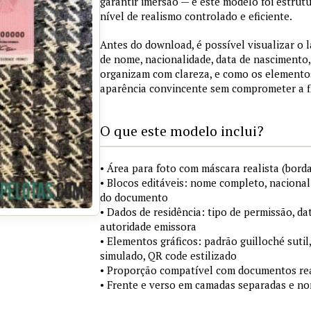
garantir imersão — e este modelo foi estrut
nível de realismo controlado e eficiente.
Antes do download, é possível visualizar o
de nome, nacionalidade, data de nascimento
organizam com clareza, e como os elementos
aparência convincente sem comprometer a fle
O que este modelo inclui?
• Área para foto com máscara realista (bord
• Blocos editáveis: nome completo, nacional
do documento
• Dados de residência: tipo de permissão, da
autoridade emissora
• Elementos gráficos: padrão guilloché sutil
simulado, QR code estilizado
• Proporção compatível com documentos reai
• Frente e verso em camadas separadas e n