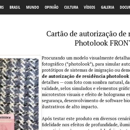
RS
BRASIL
MUNDO
OPINIÃO
CULTURA
VÍDEOS
GALERIA
DOCU
Cartão de autorização de
Photolook FRONT
Procurando um modelo visualmente detalhado
fotográfico (*photolook*), para simular aut
protótipos de sistemas de imigração ou de
de autorização de residência photolook
detalhes — com foto com sombra natural, d
validade, selos simulados e elementos gráfi
microtextos visuais e efeito de holograma es
segurança, desenvolvimento de software bio
ilustrativos de alto impacto.
Após testar este produto em diversos cenár
fidelidade nos efeitos de profundidade, ilum